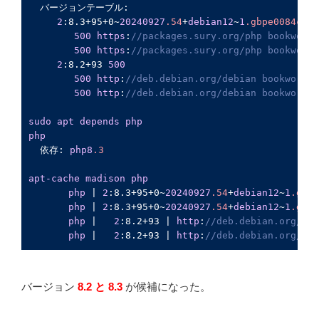
  バージョンテーブル:

2
:8.3+95+0
~
20240927
.54
+
debian12
~
1
.gbpe0084c
50
500
https
:
//packages.sury.org/php bookworm/
500
https
:
//packages.sury.org/php bookworm/
2
:8.2+93
500
500
http
:
//deb.debian.org/debian bookworm/m
500
http
:
//deb.debian.org/debian bookworm/m
sudo
apt
depends
php
php
  依存: 
php8
.3
apt-cache
madison
php
php
 | 
2
:8.3+95+0
~
20240927
.54
+
debian12
~
1
.gbpe
php
 | 
2
:8.3+95+0
~
20240927
.54
+
debian12
~
1
.gbpe
php
 |   
2
:8.2+93
 | 
http
:
//deb.debian.org/deb
php
 |   
2
:8.2+93
 | 
http
:
//deb.debian.org/deb
バージョン
8.2 と 8.3
が候補になった。