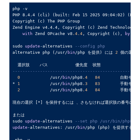
php -v

PHP 8.4.4 (cli) (built: Feb 15 2025 09:04:02) (NTS)

Copyright (c) The PHP Group

Zend Engine v4.4.4, Copyright (c) Zend Technologies

with
 Zend OPcache v8
.4
.4
, Copyright (c), 
by
 Zen
sudo 
update
-alternatives 
--config php
alternative php (/usr/
bin
/php を提供) には 
2
 個の選択肢
---------------------------------------------------
0
            /usr/
bin
/php8
.4
84
        自動モード
* 
1
            /usr/
bin
/php8
.3
83
        手動モード
2
            /usr/
bin
/php8
.4
84
        手動モード
現在の選択 [*] を保持するには 、さもなければ選択肢の番号のキー
または

sudo 
update
-alternatives 
--set php /usr/bin/php8.3
update
-alternatives: /usr/
bin
/php (php) を提供する
 php -v
