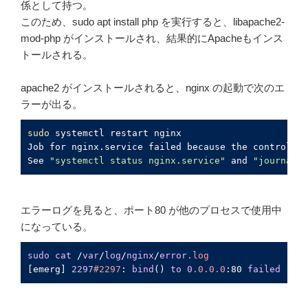
係として持つ。
このため、sudo apt install php を実行すると、libapache2-
mod-php がインストールされ、結果的にApacheもインス
トールされる。
apache2 がインストールされると、nginx の起動で次のエ
ラーが出る。
sudo
 systemctl restart nginx

Job for nginx.service failed because the control pr
See 
"systemctl status nginx.service"
 and 
"journalct
エラーログを見ると、ポート80 が他のプロセスで使用中
になっている。
sudo
cat
 /
var
/
log
/
nginx
/
error
.log
[emerg]
2297
#2297
: 
bind
() 
to
0
.0
.0
.0
:80
failed
 (
98
: