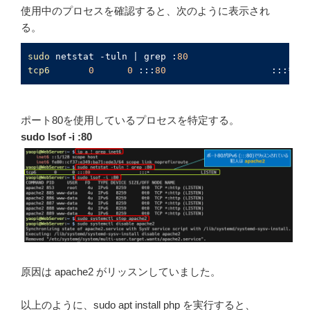
使用中のプロセスを確認すると、次のように表示され
る。
sudo
 netstat -tuln | grep :
80
tcp6
0
0
 :::
80
                   :::*   
ポート80を使用しているプロセスを特定する。
sudo lsof -i :80
原因は apache2 がリッスンしていました。
以上のように、sudo apt install php を実行すると、