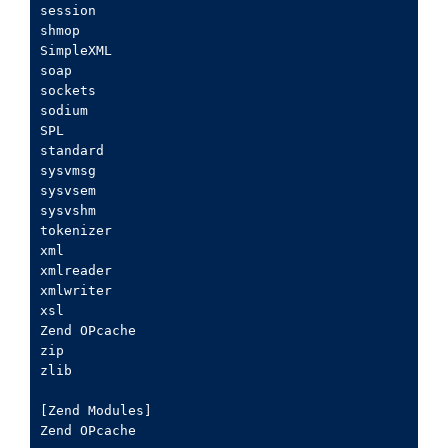
session

shmop

SimpleXML

soap

sockets

sodium

SPL

standard

sysvmsg

sysvsem

sysvshm

tokenizer

xml

xmlreader

xmlwriter

xsl

Zend OPcache

zip

zlib

[Zend Modules]
Zend OPcache