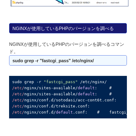
NGINXが使用しているPHPのバージョンを調べる
NGINXが使用しているPHPのバージョンを調べるコマン
ド。
sudo grep -r "fastcgi_pass" /etc/nginx/
sudo grep -r 
"fastcgi_pass"
/etc/
nginx/sites-available/
default
:     #       fas
/etc/
nginx/sites-available/
default
:     #       fas
/etc/
nginx/conf.d/sotodasi/acc-cont6t.conf:        
/etc/
nginx/conf.d/treksite.conf:                   
/etc/
nginx/conf.d/
default
.conf:    #    fastcgi_pas