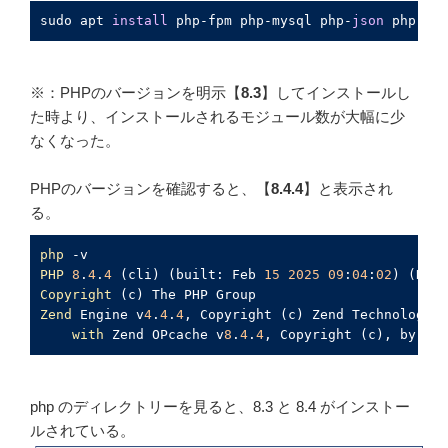
sudo apt 
install
 php-fpm php-mysql php-
json
 php-
xml
※：PHPのバージョンを明示【
8.3
】してインストールし
た時より、インストールされるモジュール数が大幅に少
なくなった。
PHPのバージョンを確認すると、【
8.4.4
】と表示され
る。
php
PHP
8
.
4
.
4
 (cli) (built: Feb 
15
2025
09
:
04
:
02
Copyright
Zend
 Engine v
4
.
4
.
4
, Copyright (c) Zend Technologies

with
 Zend OPcache v
8
.
4
.
4
, Copyright (c), by Zen
php のディレクトリーを見ると、8.3 と 8.4 がインストー
ルされている。