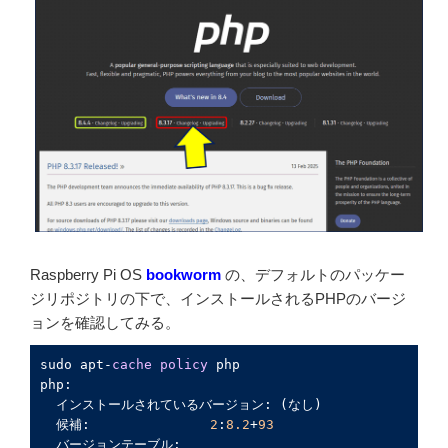
Raspberry Pi OS
bookworm
の、デフォルトのパッケー
ジリポジトリの下で、インストールされるPHPのバージ
ョンを確認してみる。
sudo apt-
cache
policy
 php

php:

  インストールされているバージョン: (なし)

  候補:               
2
:
8.2
+
93
  バージョンテーブル:
