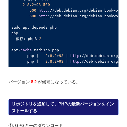
2
:
8.2
+
93
500
500
http
://deb.debian.org/debian bookworm/
m
500
http
://deb.debian.org/debian bookworm/
m
sudo apt depends php

php

  依存: php8
.2
apt-
cache
 madison php

       php |   
2
:
8.2
+
93
 | 
http
://deb.debian.org/deb
       php |   
2
:
8.2
+
93
 | 
http
://deb.debian.org/deb
バージョン
8.2
が候補になっている。
リポジトリを追加して、PHPの最新バージョンをイン
ストールする
①. GPGキーのダウンロード