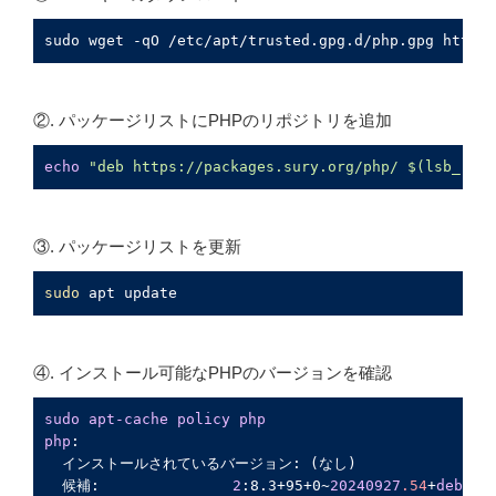
sudo wget -qO /etc/apt/trusted.gpg.d/php.gpg https:
②. パッケージリストにPHPのリポジトリを追加
echo
"deb https://packages.sury.org/php/ $(lsb_rele
③. パッケージリストを更新
sudo
 apt update
④. インストール可能なPHPのバージョンを確認
sudo
apt-cache
policy
php
php
:

  インストールされているバージョン: (なし)

  候補:               
2
:8.3+95+0
~
20240927
.54
+
debian