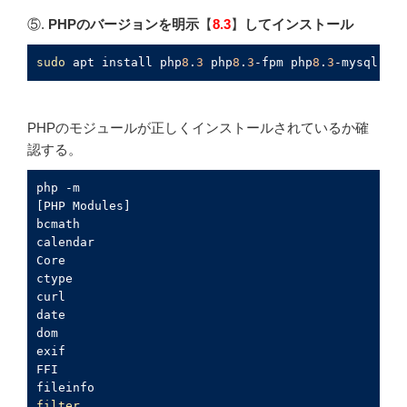
⑤.
PHPのバージョンを明示
【
8.3
】
してインストール
sudo
 apt install php
8
.
3
 php
8
.
3
-fpm php
8
.
3
-mysql php
PHPのモジュールが正しくインストールされているか確
認する。
[PHP Modules]
bcmath

calendar

Core

ctype

curl

date

dom

exif

FFI

filter