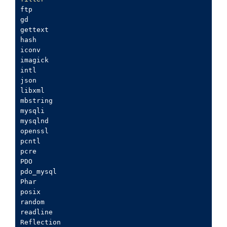
ftp

gd

gettext

hash

iconv

imagick

intl

json

libxml

mbstring

mysqli

mysqlnd

openssl

pcntl

pcre

PDO

pdo_mysql

Phar

posix

random

readline

Reflection
