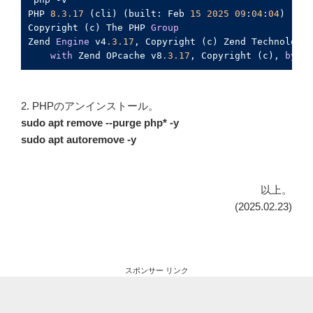
PHP 
8.3
.17
 (cli) (built: Feb 
15
2025
09
:
04
:
04
) (NTS
Copyright (c) The PHP 
Group
Zend 
Engine
 v4
.3
.17
, Copyright (c) Zend Technologie
with
 Zend OPcache v8
.3
.17
, Copyright (c), 
by
 Ze
2. PHPのアンインストール。
sudo apt remove --purge php* -y
sudo apt autoremove -y
以上。
(2025.02.23)
スポンサー リンク