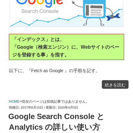
「インデックス」とは、
「Google（検索エンジン）に、Webサイトのペー
ジを登録する事」を指す。
以下に、『Fetch as Google 』の手順を記す。
"Search
続きを読む
Console
「Fetch
as
Google」
の
使
HOME
>現在のページは投稿記事ではありません。
い
方"
投
2017年8月15日
2020年4月5日
の
稿
Google Search Console と
日:
Analytics の詳しい使い方