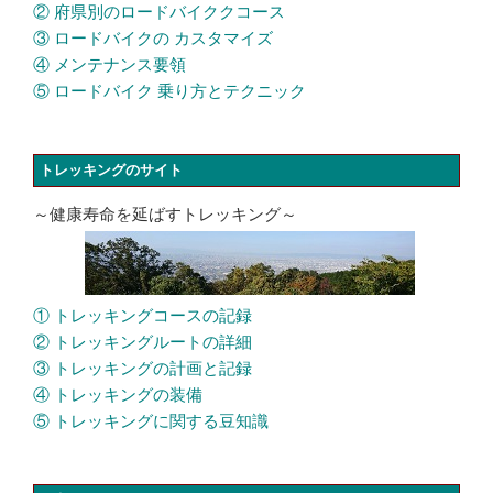
② 府県別のロードバイククコース
③ ロードバイクの カスタマイズ
④ メンテナンス要領
⑤ ロードバイク 乗り方とテクニック
トレッキングのサイト
～健康寿命を延ばすトレッキング～
① トレッキングコースの記録
② トレッキングルートの詳細
③ トレッキングの計画と記録
④ トレッキングの装備
⑤ トレッキングに関する豆知識