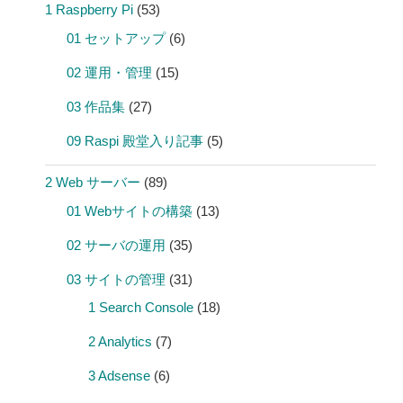
1 Raspberry Pi
(53)
01 セットアップ
(6)
02 運用・管理
(15)
03 作品集
(27)
09 Raspi 殿堂入り記事
(5)
2 Web サーバー
(89)
01 Webサイトの構築
(13)
02 サーバの運用
(35)
03 サイトの管理
(31)
1 Search Console
(18)
2 Analytics
(7)
3 Adsense
(6)