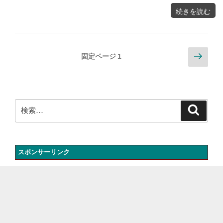
"Google
続きを読む
Search
Console
と
Analytics
の
詳
し
い
使
投
次
い
固定ページ
1
方"
の
の
稿
ペ
の
ー
ジ
検
ペ
検
索
索:
ー
ジ
スポンサーリンク
送
り