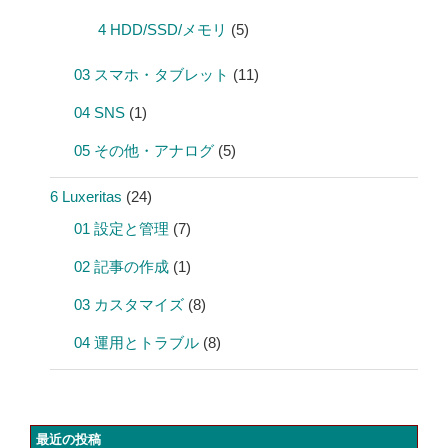
4 HDD/SSD/メモリ
(5)
03 スマホ・タブレット
(11)
04 SNS
(1)
05 その他・アナログ
(5)
6 Luxeritas
(24)
01 設定と管理
(7)
02 記事の作成
(1)
03 カスタマイズ
(8)
04 運用とトラブル
(8)
最近の投稿