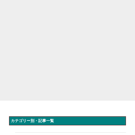
カテゴリー別・記事一覧