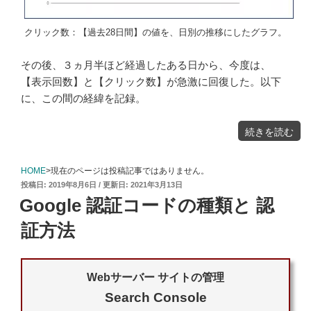
クリック数：【過去28日間】の値を、日別の推移にしたグラフ。
その後、３ヵ月半ほど経過したある日から、今度は、
【表示回数】と【クリック数】が急激に回復した。以下
に、この間の経緯を記録。
"検
続きを読む
索
パ
フ
ォ
ー
マ
HOME
>現在のページは投稿記事ではありません。
ン
ス
投
2019年8月6日
2021年3月13日
表
示
稿
回
Google 認証コードの種類と 認
数・
日:
ク
リ
ッ
証方法
ク
数
突
然
の
『激
減』
か
Webサーバー サイトの管理
ら
の
回
Search Console
復"
の