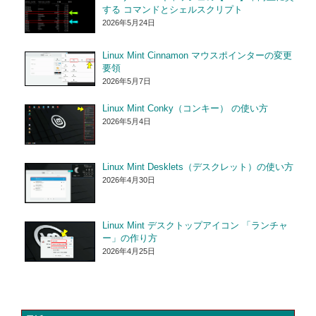
する コマンドとシェルスクリプト
2026年5月24日
Linux Mint Cinnamon マウスポインターの変更
要領
2026年5月7日
Linux Mint Conky（コンキー） の使い方
2026年5月4日
Linux Mint Desklets（デスクレット）の使い方
2026年4月30日
Linux Mint デスクトップアイコン 「ランチャ
ー」の作り方
2026年4月25日