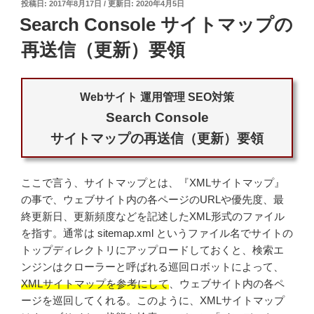
ス
投
2017年8月17日
2020年4月5日
検
索
稿
キ
Search Console サイトマップの
ー
日:
ワ
ー
ド
再送信（更新）要領
と
ペ
ー
ジ
ク
リ
ッ
ク
Webサイト 運用管理 SEO対策
率
相
関
Search Console
分
析"
の
サイトマップの再送信（更新）要領
ここで言う、サイトマップとは、『XMLサイトマップ』
の事で、ウェブサイト内の各ページのURLや優先度、最
終更新日、更新頻度などを記述したXML形式のファイル
を指す。通常は sitemap.xml というファイル名でサイトの
トップディレクトリにアップロードしておくと、検索エ
ンジンはクローラーと呼ばれる巡回ロボットによって、
XMLサイトマップを参考にして
、ウェブサイト内の各ペ
ージを巡回してくれる。このように、XMLサイトマップ