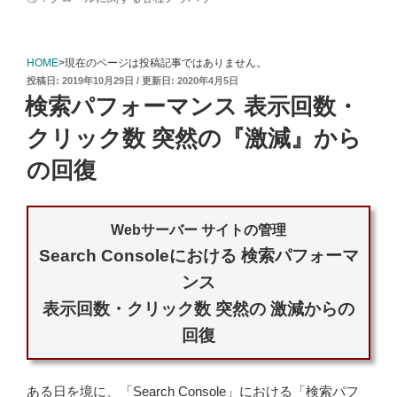
HOME
>現在のページは投稿記事ではありません。
投
2019年10月29日
2020年4月5日
稿
検索パフォーマンス 表示回数・
日:
クリック数 突然の『激減』から
の回復
Webサーバー サイトの管理
Search Consoleにおける 検索パフォーマ
ンス
表示回数・クリック数 突然の 激減からの
回復
ある日を境に、「Search Console」における「検索パフ