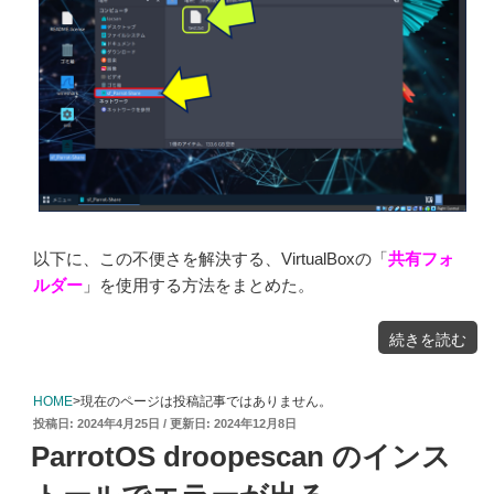
以下に、この不便さを解決する、VirtualBoxの「
共有フォ
ルダー
」を使用する方法をまとめた。
"仮
続きを読む
想
マ
シ
ン
上
の
HOME
>現在のページは投稿記事ではありません。
ParrotOS
と
投
2024年4月25日
2024年12月8日
Windows
間
稿
で
ParrotOS droopescan のインス
フ
日:
ァ
イ
ル