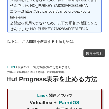
せんでした: NO_PUBKEY 7A8286AF0E81EE4A
エラー:3 https://deb.parrot.sh/parrot lory-backports
InRelease
公開鍵を利用できないため、以下の署名は検証できま
せんでした: NO_PUBKEY 7A8286AF0E81EE4A
以下に、この問題を解決する手順を記録。
"ParrotOS
続きを読む
公
開
鍵
を
利
用
HOME
>現在のページは投稿記事ではありません。
で
き
投
2024年9月29日
2024年12月8日
な
い:
稿
NO_PUBKEY
ffuf Progress表示を止める方法
エ
日:
ラ
ー
へ
の
対
処
策"
Linux
関連ノウハウ
の
Virtualbox +
ParrotOS