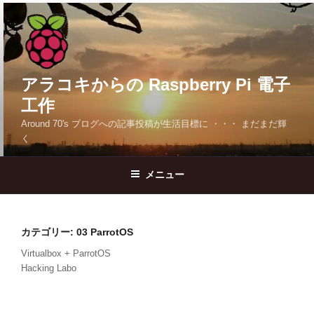
コ
ン
テ
ン
ツ
アラコキからの Raspberry Pi 電子
へ
工作
ス
Around 70's ブログへの記事投稿が生活目標に ・・・ まだまだ輝
キ
く
ッ
プ
メニュー
カテゴリー:
03 ParrotOS
Virtualbox + ParrotOS
Hacking Labo