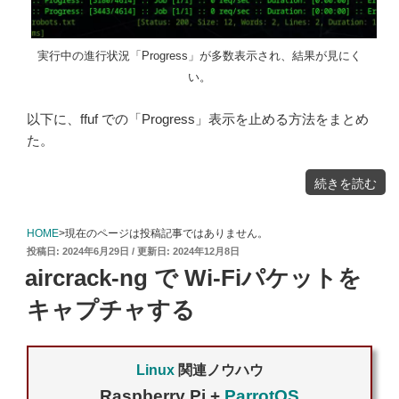
実行中の進行状況「Progress」が多数表示され、結果が見にく
い。
以下に、ffuf での「Progress」表示を止める方法をまとめ
た。
"ffuf
続きを読む
Progress
表
示
を
止
め
HOME
>現在のページは投稿記事ではありません。
る
方
投
2024年6月29日
2024年12月8日
法"
の
稿
aircrack-ng で Wi-Fiパケットを
日:
キャプチャする
Linux
関連ノウハウ
Raspberry Pi +
ParrotOS