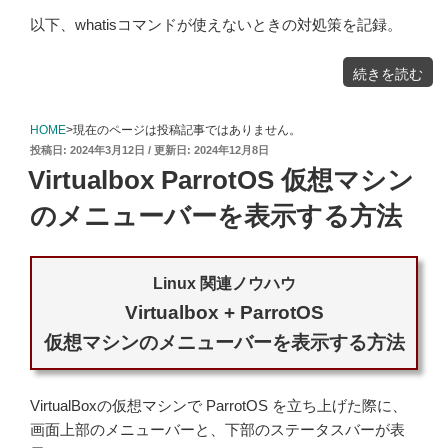
以下、whatisコマンドが使えないときの対処策を記録。
"ParrotOS
続きを読む
passwd:
適
切
な
も
の
HOME
>現在のページは投稿記事ではありません。
は
あ
投
2024年3月12日
2024年12月8日
り
ま
稿
せ
Virtualbox ParrotOS 仮想マシン
ん
日:
で
し
た。"
のメニューバーを表示する方法
の
Linux 関連ノウハウ
Virtualbox + ParrotOS
仮想マシンのメニューバーを表示する方法
VirtualBoxの仮想マシンで ParrotOS を立ち上げた際に、
画面上部のメニューバーと、下部のステータスバーが表