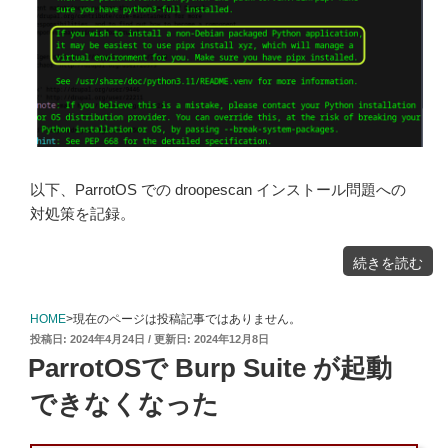
以下、ParrotOS での droopescan インストール問題への
対処策を記録。
"ParrotOS
続きを読む
droopescan
の
イ
ン
ス
ト
HOME
>現在のページは投稿記事ではありません。
ー
ル
投
2024年4月24日
2024年12月8日
で
エ
稿
ラ
ParrotOSで Burp Suite が起動
ー
日:
が
出
る"
できなくなった
の