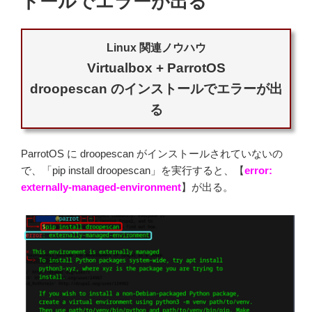
トールでエラーが出る
を
共
有
す
る
方
法"
の
Linux 関連ノウハウ
Virtualbox + ParrotOS
droopescan のインストールでエラーが出
る
ParrotOS に droopescan がインストールされていないの
で、「pip install droopescan」を実行すると、【
error:
externally-managed-environment
】が出る。