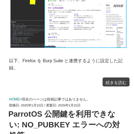
以下、Firefox を Burp Suite と連携するように設定した記
録。
"Burp
続きを読む
Suite
で
Firefox
を
使
う"
HOME
>現在のページは投稿記事ではありません。
の
投
2025年1月15日
2025年1月15日
稿
ParrotOS 公開鍵を利用できな
日:
い: NO_PUBKEY エラーへの対