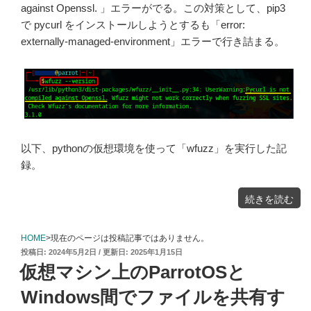
against Openssl. 」エラーがでる。この対策として、pip3
で pycurl をインストールしようとするも「error:
externally-managed-environment」エラーで行き詰まる。
以下、pythonの仮想環境を使って「wfuzz」を実行した記
録。
"wfuzz
続きを読む
を
実
行
す
る
と
HOME
>現在のページは投稿記事ではありません。
Pycurl
is
投
2024年5月2日
2025年1月15日
not
compiled
稿
against
仮想マシン上のParrotOSと
Openssl.
日:
エ
ラ
ー
Windows間でファイルを共有す
が
で
る"