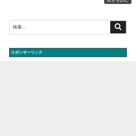
続きを読む
ParrotOS
仮
想
マ
シ
ン
の
メ
検
ニ
検
ュ
索
ー
索:
バ
ー
を
表
示
す
る
方
スポンサーリンク
法"
の