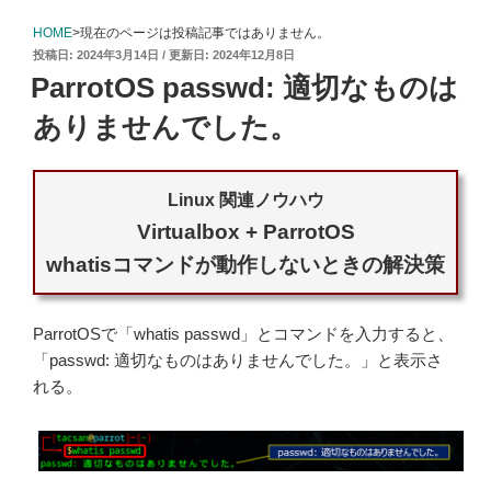
が
起
動
HOME
>現在のページは投稿記事ではありません。
で
き
投
2024年3月14日
2024年12月8日
な
く
稿
な
ParrotOS passwd: 適切なものは
っ
日:
た"
の
ありませんでした。
Linux 関連ノウハウ
Virtualbox + ParrotOS
whatisコマンドが動作しないときの解決策
ParrotOSで「whatis passwd」とコマンドを入力すると、
「passwd: 適切なものはありませんでした。」と表示さ
れる。