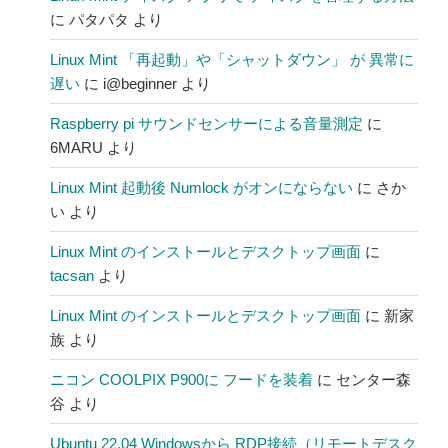
に
パタパタ
より
Linux Mint 「再起動」や「シャットダウン」 が 異常に
遅い
に
i@beginner
より
Raspberry pi サウンドセンサーによる音量測定
に
6MARU
より
Linux Mint 起動後 Numlock がオンにならない
に
さか
い
より
Linux Mint のインストールとデスクトップ画面
に
tacsan
より
Linux Mint のインストールとデスクトップ画面
に
新家
族
より
ニコン COOLPIX P900に フードを装着
に
センター森
谷
より
Ubuntu 22.04 Windowsから RDP接続（リモートデスク