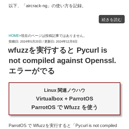
以下、「aircrack-ng」の使い方を記録。
"aircrack-
続きを読む
ng
で
Wi-
Fi
パ
ケ
HOME
>現在のページは投稿記事ではありません。
ッ
ト
投
2024年5月20日
2024年12月8日
を
キ
稿
ャ
wfuzzを実行すると Pycurl is
プ
日:
チ
ャ
す
not compiled against Openssl.
る"
の
エラーがでる
Linux 関連ノウハウ
Virtualbox + ParrotOS
ParrotOS で Wfuzz を使う
ParrotOS で Wfuzzを実行すると「Pycurl is not compiled