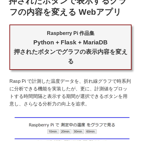
押されたボタンで表示するグラ
期
日:
設
定"
の
フの内容を変える Webアプリ
Raspberry Pi 作品集
Python + Flask + MariaDB
押されたボタンでグラフの表示内容を変え
る
Rasp Pi で計測した温度データを、折れ線グラフで時系列
に分析できる機能を実装したが、更に、計測値をプロッ
トする時間間隔と表示する期間が選択できるボタンを用
意し、さらなる分析力の向上を追求。