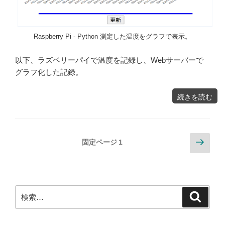
Raspberry Pi - Python 測定した温度をグラフで表示。
以下、ラズベリーパイで温度を記録し、Webサーバーで
グラフ化した記録。
"Raspberry
続きを読む
Pi
計
測
し
た
温
度
を
デ
投
次
ー
固定ページ
1
タ
ベ
の
ー
稿
ス
ペ
に
格
納
の
ー
し、
Web
ブ
ジ
検
ラ
ペ
検
ウ
ザ
索
索:
に
グ
ー
ラ
フ
で