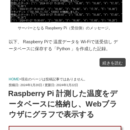
サーバーとなる Raspberry Pi（受信側）のメッセージ。
以下、 Raspberry Piで 温度データを Wi-Fiで送受信し デ
ータベースに保存する「Python 」を作成した記録。
"Rasp
続きを読む
Pi
か
ら
Rasp
Pi
に
HOME
>現在のページは投稿記事ではありません。
温
度
投
2024年1月20日
2024年1月22日
デ
ー
稿
タ
Raspberry Pi 計測した温度をデ
を
日:
Wi-
Fi
で
ータベースに格納し、Webブラ
送
受
信
し
ウザにグラフで表示する
デ
ー
タ
ベ
ー
ス