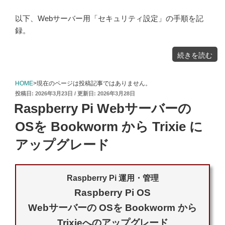
以下、Webサーバー用「セキュリティ設定」の手順を記
録。
"Raspberry
続きを読む
Pi
Trixie
Web
サ
ー
バ
HOME
>現在のページは投稿記事ではありません。
ー
用
投
2026年3月23日
2026年3月28日
セ
キ
稿
ュ
Raspberry Pi Webサーバーの
リ
日:
テ
ィ
設
OSを Bookworm から Trixie に
定"
の
アップグレード
Raspberry Pi 運用・管理
Raspberry Pi OS
Webサーバーの OSを Bookworm から
Trixieへのアップグレード