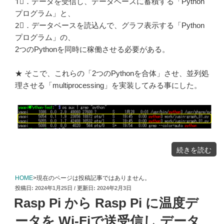
1⃣．データを受信し、データベースに蓄積する「Python
プログラム」と、
2⃣．データベースを読込んで、グラフ表示する「Python
プログラム」の、
2つのPythonを同時に稼働させる必要がある。
★ そこで、これらの「2つのPythonを合体」させ、並列処
理させる「multiprocessing」を実装してみる事にした。
"2
続きを読む
つ
の
Python
を
合
体
HOME
>現在のページは投稿記事ではありません。
し
並
投
2024年1月25日
2024年2月3日
列
処
稿
理
Rasp Pi から Rasp Pi に温度デ
さ
日:
せ
る
「multiproces
ータを Wi-Fiで送受信し データ
の