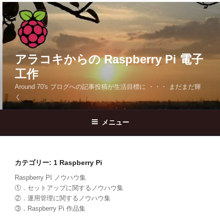
コ
ン
テ
ン
ツ
アラコキからの Raspberry Pi 電子
へ
工作
ス
Around 70's ブログへの記事投稿が生活目標に ・・・ まだまだ輝
キ
く
ッ
プ
メニュー
カテゴリー:
1 Raspberry Pi
Raspberry PI ノウハウ集
①．セットアップに関するノウハウ集
②．運用管理に関するノウハウ集
③．Raspberry Pi 作品集