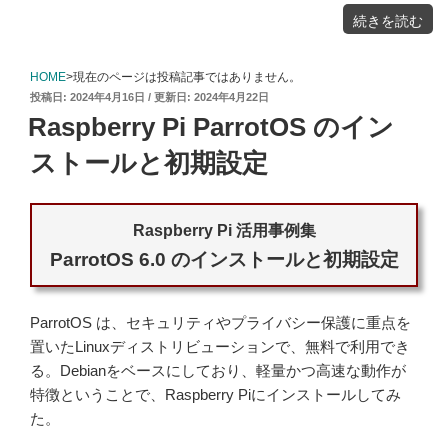
"Raspberry
続きを読む
pi
サ
ウ
ン
ド
セ
HOME
>現在のページは投稿記事ではありません。
ン
サ
投
2024年4月16日
2024年4月22日
ー
に
稿
よ
Raspberry Pi ParrotOS のイン
る
日:
音
量
測
ストールと初期設定
定"
の
Raspberry Pi 活用事例集
ParrotOS 6.0 のインストールと初期設定
ParrotOS は、セキュリティやプライバシー保護に重点を
置いたLinuxディストリビューションで、無料で利用でき
る。Debianをベースにしており、軽量かつ高速な動作が
特徴ということで、Raspberry Piにインストールしてみ
た。