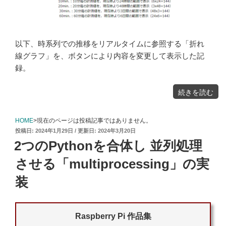
以下、時系列での推移をリアルタイムに参照する「折れ
線グラフ」を、ボタンにより内容を変更して表示した記
録。
"押
続きを読む
さ
れ
た
ボ
タ
ン
HOME
>現在のページは投稿記事ではありません。
で
表
投
2024年1月29日
2024年3月20日
示
す
稿
る
2つのPythonを合体し 並列処理
グ
日:
ラ
フ
の
させる「multiprocessing」の実
内
容
を
変
装
え
る
Web
ア
プ
リ"
の
Raspberry Pi 作品集