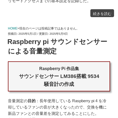
リモートアクセスまでの基本設定を記録した。
"Raspberry
続きを読む
Pi
OS
Trixie（ト
リ
ク
シ
HOME
>現在のページは投稿記事ではありません。
ー）
の
投
2025年5月1日
2025年5月9日
セ
ッ
稿
ト
Raspberry pi サウンドセンサー
ア
日:
ッ
プ"
の
による音量測定
Raspberry Pi 作品集
サウンドセンサー LM386搭載 9534
騒音計の作成
音量測定の
目的
：長年使用している Raspberry pi 4 を冷
却しているファンの音が大きくなったので、交換を機に
新品ファンとの音量差を測定してみることにした。