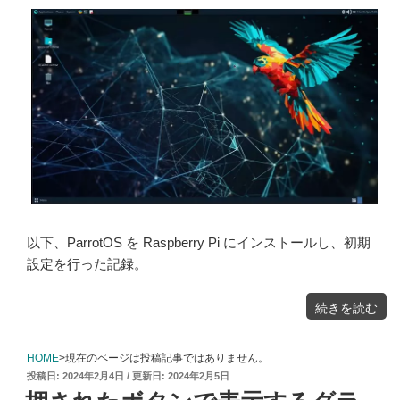
以下、ParrotOS を Raspberry Pi にインストールし、初期
設定を行った記録。
"Raspberry
続きを読む
Pi
ParrotOS
の
イ
ン
ス
HOME
>現在のページは投稿記事ではありません。
ト
ー
投
2024年2月4日
2024年2月5日
ル
と
稿
初