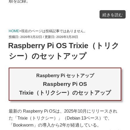
順を記録。
"Raspberry
続きを読む
Pi
Web
サ
ー
バ
ー
HOME
>現在のページは投稿記事ではありません。
の
OS
投
2026年3月22日
2026年3月28日
を
Bookworm
稿
か
Raspberry Pi OS Trixie（トリク
ら
日:
Trixie
に
ア
シー）のセットアップ
ッ
プ
グ
レ
ー
ド"
の
Raspberry Pi セットアップ
Raspberry Pi OS
Trixie（トリクシー）のセットアップ
最新の Raspberry Pi OSは、2025年10月にリリースされ
た「Trixie（トリクシー）」（Debian 13ベース）で、
「Bookworm」の導入から2年が経過している。