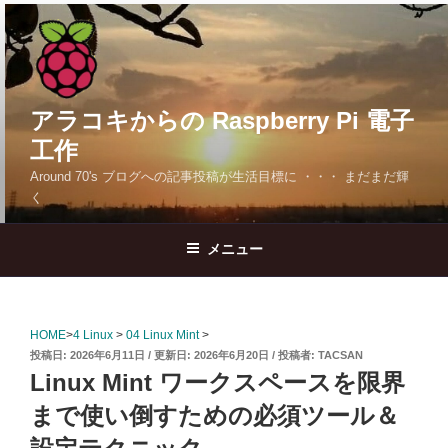
コ
ン
テ
ン
ツ
アラコキからの Raspberry Pi 電子
へ
工作
ス
Around 70's ブログへの記事投稿が生活目標に ・・・ まだまだ輝
キ
く
ッ
プ
メニュー
HOME
>
4 Linux
>
04 Linux Mint
>
投
2026年6月11日
2026年6月20日
投稿者:
TACSAN
稿
Linux Mint ワークスペースを限界
日:
まで使い倒すための必須ツール＆