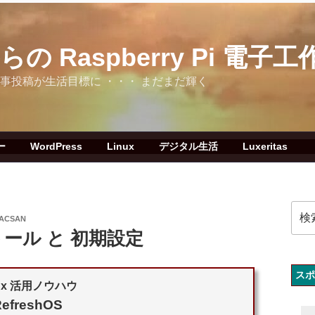
 Raspberry Pi 電子工
グへの記事投稿が生活目標に ・・・ まだまだ輝く
ー
WordPress
Linux
デジタル生活
Luxeritas
検
ACSAN
索:
ンストール と 初期設定
スポ
nux 活用ノウハウ
RefreshOS