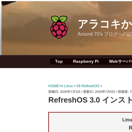
コ
ン
テ
アラコキからの
ン
ツ
Around 70's ブロ
へ
ス
キ
ッ
Top
Raspberry Pi
Webサーバ
プ
HOME
>
4 Linux
>
06 RefreshOS
>
投
2026年7月3日
2026年7月6日
投稿者:
T
稿
RefreshOS 3.0 イ
日:
Li