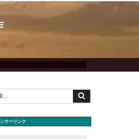
作
検
索
ンサーリンク