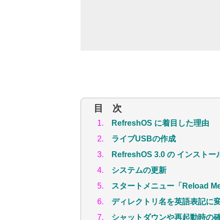
目 次
1.
RefreshOS に着目した理由
2.
ライブUSBの作成
3.
RefreshOS 3.0 の インストー
4.
システムの更新
5.
スタートメニュー「Reload M
6.
ディレクトリ名を英語表記に
7.
シャットダウンや再起動時の