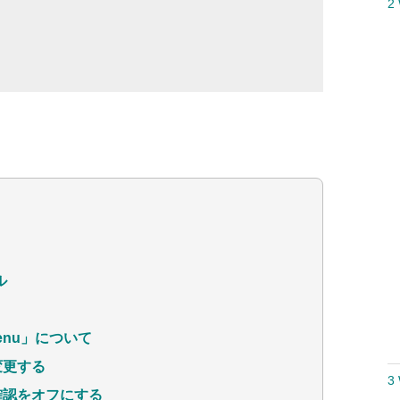
2
ル
enu」について
変更する
3
確認をオフにする