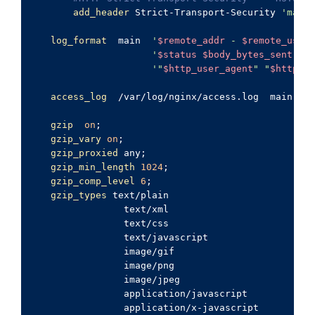
add_header
 Strict-Transport-Security 
'max-a
log_format
  main  
'
$remote_addr
 - 
$remote_user
 
'
$status
$body_bytes_sent
 "
$h
'"
$http_user_agent
" "
$http_x_
access_log
  /var/log/nginx/access.log  main;

gzip
on
;

gzip_vary
on
;

gzip_proxied
 any;

gzip_min_length
1024
;

gzip_comp_level
6
;

gzip_types
 text/plain

		 text/xml

		 text/css

		 text/javascript

		 image/gif

		 image/png

		 image/jpeg

		 application/javascript

		 application/x-javascript
