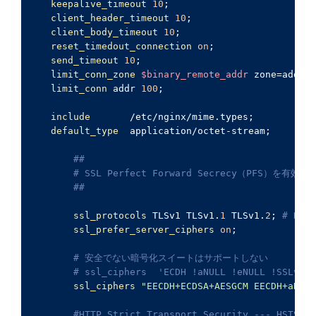
keepalive_timeout
10
;

client_header_timeout
10
;

client_body_timeout
10
;

reset_timedout_connection
on
;

send_timeout
10
;

limit_conn_zone
$binary_remote_addr
 zone=addr:
5
limit_conn
 addr 
100
;

include
       /etc/nginx/mime.types;

default_type
  application/octet-stream;

##
# SSL Perfect Forward Secrecy（PFS）を有効にす
##
ssl_protocols
 TLSv1 TLSv1.
1
 TLSv1.
2
; 
# Drop
ssl_prefer_server_ciphers
on
;

# 安全でない暗号化スイートはサポートしない
# ssl_ciphers  'ECDH !aNULL !eNULL !SSLv2 !
ssl_ciphers
"EECDH+ECDSA+AESGCM EECDH+aRSA+
#HTTP Strict Transport Security --- HSTSの