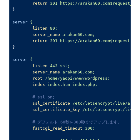
return
301
 https://arakan60.com
$request_uri
}
server
{
listen
80
;
server_name
arakan60.com;
return
301
 https://arakan60.com
$request_uri
}
server
{
listen
443
 ssl;
server_name
arakan60.com;
root
/home/yaopi/www/wordpress;
index
index.htm index.php;
# ssl on;
ssl_certificate
/etc/letsencrypt/live/arak
ssl_certificate_key
/etc/letsencrypt/live/a
# デフォルト 60秒を300秒までアップします。
fastcgi_read_timeout
300
; 