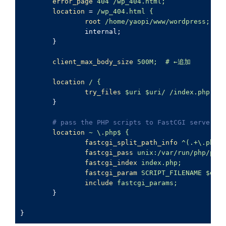
error_page
404
 /wp_404.html;
location
 = 
/wp_404.html {
root
/home/yaopi/www/wordpress;
internal;
}
client_max_body_size
500M
;  
# ←追加
location
/ {
try_files
$uri
$uri
/ /index.php;
}
# pass the PHP scripts to FastCGI server li
location
~ \.php$
 {
fastcgi_split_path_info
^(.+\.php)(
fastcgi_pass
unix:/var/run/php/php7
fastcgi_index
index.php;
fastcgi_param
SCRIPT_FILENAME 
$docu
include
fastcgi_params;
}
}