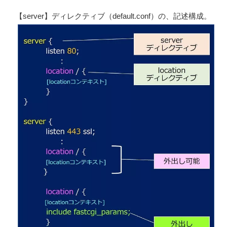
【server】ディレクティブ（default.conf）の、記述構成。