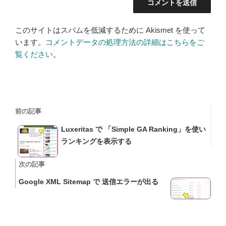
このサイトはスパムを低減するために Akismet を使って
います。
コメントデータの処理方法の詳細はこちらをご
覧ください
。
投
過
前の記事
稿
去
Luxeritas で 「Simple GA Ranking」を使い
の
ナ
ランキングを表示する
投
ビ
稿
次
次の記事
の
ゲ
Google XML Sitemap で 送信エラーが出る
投
ー
稿
シ