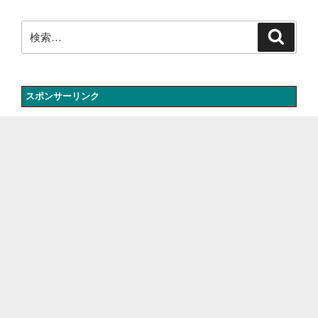
ョ
検
ン
検
索
索:
スポンサーリンク