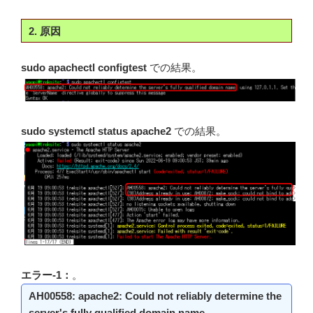
2. 原因
sudo apachectl configtest
での結果。
sudo systemctl status apache2
での結果。
エラー-1：
。
AH00558: apache2: Could not reliably determine the
server's fully qualified domain name