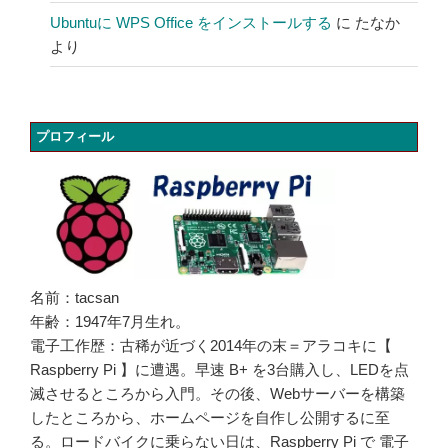
Ubuntuに WPS Office をインストールする
に
たなか
より
プロフィール
名前：tacsan
年齢：1947年7月生れ。
電子工作歴：古稀が近づく2014年の末＝アラコキに【
Raspberry Pi 】に遭遇。早速 B+ を3台購入し、LEDを点
滅させるところから入門。その後、Webサーバーを構築
したところから、ホームページを自作し公開するに至
る。ロードバイクに乗らない日は、Raspberry Pi で 電子