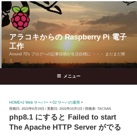
コ
ン
テ
ン
ツ
アラコキからの Raspberry Pi 電子
へ
工作
ス
Around 70's ブログへの記事投稿が生活目標に ・・・ まだまだ輝
キ
く
ッ
プ
メニュー
HOME
>
2 Web サーバー
>
02 サーバの運用
>
投
2022年6月19日
2022年10月1日
投稿者:
TACSAN
稿
php8.1 にすると Failed to start
日:
The Apache HTTP Server がでる