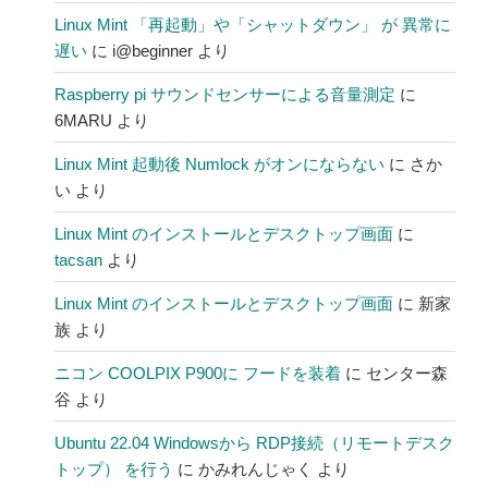
Linux Mint 「再起動」や「シャットダウン」 が 異常に
遅い
に
i@beginner
より
Raspberry pi サウンドセンサーによる音量測定
に
6MARU
より
Linux Mint 起動後 Numlock がオンにならない
に
さか
い
より
Linux Mint のインストールとデスクトップ画面
に
tacsan
より
Linux Mint のインストールとデスクトップ画面
に
新家
族
より
ニコン COOLPIX P900に フードを装着
に
センター森
谷
より
Ubuntu 22.04 Windowsから RDP接続（リモートデスク
トップ） を行う
に
かみれんじゃく
より