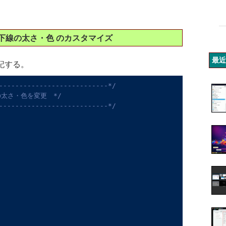
 下線の太さ・色 のカスタマイズ
最近
追記する。
---------------------------*/
太さ・色を変更　*/
---------------------------*/