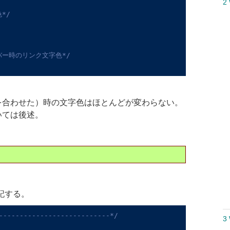
2
*/
バー時のリンク文字色*/
を合わせた）時の文字色はほとんどが変わらない。
いては後述。
追記する。
---------------------------*/
3