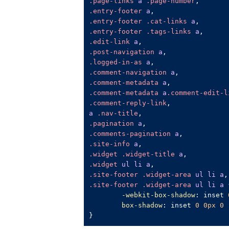
.page-links
a
.page-number
.entry-footer
a
.entry-footer
.cat-links
a
.entry-footer
.tags-links
a
.edit-link
a
.post-navigation
a
.logged-in-as
a
.comment-navigation
a
.comment-metadata
a
.comment-metadata
a
.comment-edit-l
.comment-reply-link
a
.nav-title
.pagination
a
.comments-pagination
a
.site-info
a
.widget
.widget-title
a
.widget
ul
li
a
.site-footer
.widget-area
ul
li
a
.site-footer
.widget-area
ul
li
a
 
-webkit-box-shadow
: inset 
box-shadow
: inset 
0
0px
0
}