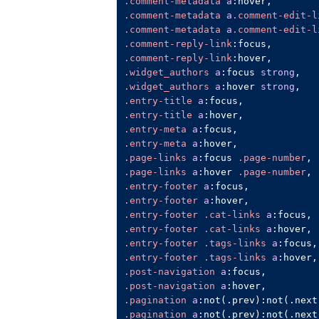
.comment-metadata
a
:hover
.comment-metadata
a
.comment-edit-l
.comment-metadata
a
.comment-edit-l
.comment-reply-link
:focus
.comment-reply-link
:hover
.widget_authors
a
:focus
strong
.widget_authors
a
:hover
strong
.entry-title
a
:focus
.entry-title
a
:hover
.entry-meta
a
:focus
.entry-meta
a
:hover
.page-links
a
:focus
.page-number
.page-links
a
:hover
.page-number
.entry-footer
a
:focus
.entry-footer
a
:hover
.entry-footer
.cat-links
a
:focus
.entry-footer
.cat-links
a
:hover
.entry-footer
.tags-links
a
:focus
.entry-footer
.tags-links
a
:hover
.post-navigation
a
:focus
.post-navigation
a
:hover
.pagination
a
:not(.prev)
:not(.next
.pagination
a
:not(.prev)
:not(.next