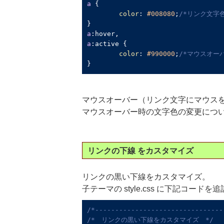
a
 {

color
: 
#008080
;
/*リンク文字色
a
:hover
a
:active
 {

color
: 
#990000
;
/*マウスオー
}
マウスオーバー（リンク文字にマウス
マウスオーバー時の文字色の変更につ
リンクの下線 をカスタマイズ
リンクの黒い下線をカスタマイズ。
子テーマの style.css に下記コードを
/*--------------------------------
/*　リンクの黒い下線をカスタマイズ　*/