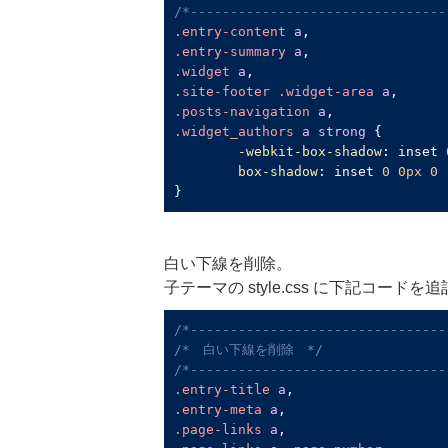
/*--------------------------------
.entry-content
a
.entry-summary
a
.widget
a
.site-footer
.widget-area
a
.posts-navigation
a
.widget_authors
a
strong
 {

-webkit-box-shadow
: inset 
box-shadow
: inset 
0
0px
0
}
白い下線を削除。
子テーマの style.css に下記コードを
/*--------------------------------
/*　白い下線を削除　*/
/*--------------------------------
.entry-title
a
.entry-meta
a
.page-links
a