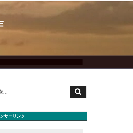
作
検
索
ンサーリンク