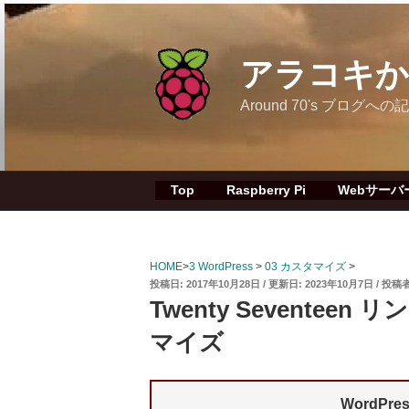
コ
ン
テ
アラコキからの
ン
ツ
Around 70's ブロ
へ
ス
キ
ッ
Top
Raspberry Pi
Webサーバ
プ
HOME
>
3 WordPress
>
03 カスタマイズ
>
投
2017年10月28日
2023年10月7日
投稿者
稿
Twenty Seventee
日:
マイズ
WordPres