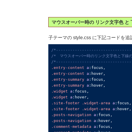
マウスオーバー時の リンク文字色 と
子テーマの style.css に下記コードを
/*--------------------------------
/*　マウスオーバー時のリンク文字色と下線の
/*--------------------------------
.entry-content
a
:focus
.entry-content
a
:hover
.entry-summary
a
:focus
.entry-summary
a
:hover
.widget
a
:focus
.widget
a
:hover
.site-footer
.widget-area
a
:focus
.site-footer
.widget-area
a
:hover
.posts-navigation
a
:focus
.posts-navigation
a
:hover
.comment-metadata
a
:focus