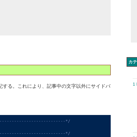
カテ
1 
ードを追記する。これにより、記事中の文字以外にサイドバ
---------------------------*/
---------------------------*/