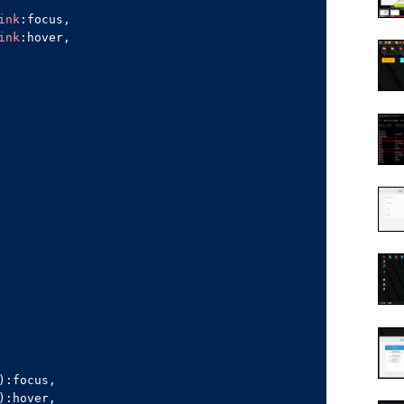
ink
:focus
ink
:hover
)
:focus
)
:hover