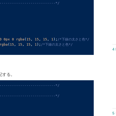
---------------------------*/
0
0px
0
rgba
(
15
, 
15
, 
15
, 
1
);
/*下線の太さと色*/
rgba
(
15
, 
15
, 
15
, 
1
);
/*下線の太さと色*/
4 
追記する。
---------------------------*/
---------------------------*/
5