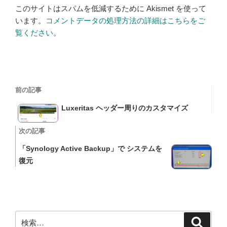
このサイトはスパムを低減するために Akismet を使って
います。
コメントデータの処理方法の詳細はこちらをご
覧ください
。
投
過
前の記事
稿
去
Luxeritas ヘッダー周りのカスタマイズ
の
ナ
投
次
次の記事
ビ
稿
の
「Synology Active Backup」で システムを
投
ゲ
復元
稿
ー
シ
ョ
検
検
索