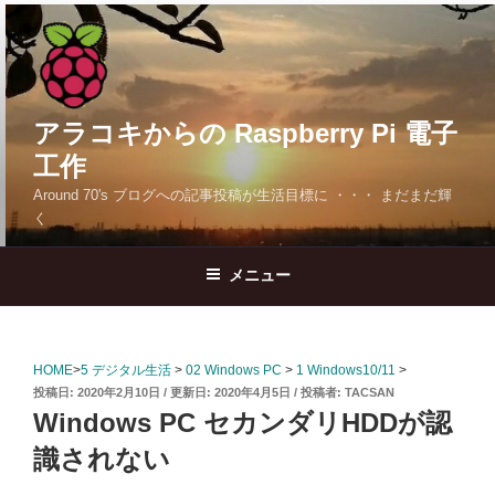
コ
ン
テ
ン
ツ
アラコキからの Raspberry Pi 電子
へ
工作
ス
Around 70's ブログへの記事投稿が生活目標に ・・・ まだまだ輝
キ
く
ッ
プ
メニュー
HOME
>
5 デジタル生活
>
02 Windows PC
>
1 Windows10/11
>
投
2020年2月10日
2020年4月5日
投稿者:
TACSAN
稿
Windows PC セカンダリHDDが認
日:
識されない