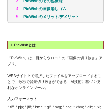
3.
PicWishのその他機能
4.
PicWishの画像消しゴム
5.
PicWishのメリット/デメリット
1. PicWishとは
「PicWish」は、目からウロコ！の「画像の切り抜き」ア
プリ。
WEBサイト上で選択したファイルをアップロードするこ
とで、数秒で背景切り抜きができる、AI技術に基づく便
利なオンラインツール。
入力フォーマット
*.tiff; *.pjp; *.jfif; *.bmp; *.gif; *.svg; *.png; *.xbm; *.dib; *.jxl;