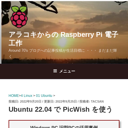
コ
ン
テ
ン
ツ
アラコキからの Raspberry Pi 電子
へ
工作
ス
Around 70's ブログへの記事投稿が生活目標に ・・・ まだまだ輝
キ
く
ッ
プ
メニュー
HOME
>
4 Linux
>
01 Ubuntu
>
投
2022年9月20日
2022年9月25日
投稿者:
TACSAN
稿
Ubuntu 22.04 で PicWish を使う
日:
Windows PC 旧型PCの活用事例