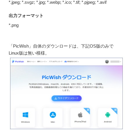
*.jpeg; *.svgz; *.jpg; *.webp; *.ico; *.tif; *.pjpeg; *.avif
出力フォーマット
*.png
「PicWish」自体のダウンロードは、下記OS版のみで
Linux版は無い模様。