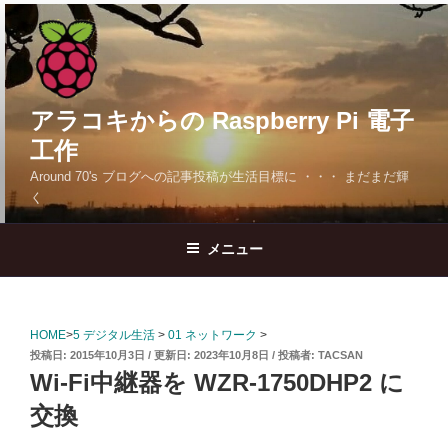
コ
ン
テ
ン
ツ
アラコキからの Raspberry Pi 電子
へ
工作
ス
Around 70's ブログへの記事投稿が生活目標に ・・・ まだまだ輝
キ
く
ッ
プ
メニュー
HOME
>
5 デジタル生活
>
01 ネットワーク
>
投
2015年10月3日
2023年10月8日
投稿者:
TACSAN
稿
Wi-Fi中継器を WZR-1750DHP2 に
日:
交換