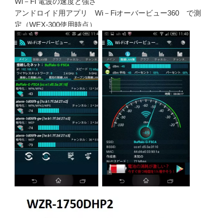
Wi－Fi 電波の速度と強さ
アンドロイド用アプリ Wi－Fiオーバービュー360 で測
定（WEX-300使用時点）