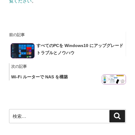
覧ください
。
投
過
前の記事
稿
去
すべてのPCを Windows10 にアップグレード
の
ナ
トラブルとノウハウ
投
ビ
稿
次
次の記事
の
ゲ
Wi-Fi ルーターで NAS を構築
投
ー
稿
シ
ョ
検
検
ン
索
索: