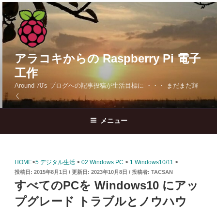
コ
ン
テ
ン
ツ
アラコキからの Raspberry Pi 電子
へ
工作
ス
Around 70's ブログへの記事投稿が生活目標に ・・・ まだまだ輝
キ
く
ッ
プ
メニュー
HOME
>
5 デジタル生活
>
02 Windows PC
>
1 Windows10/11
>
投
2015年8月1日
2023年10月8日
投稿者:
TACSAN
稿
すべてのPCを Windows10 にアッ
日:
プグレード トラブルとノウハウ