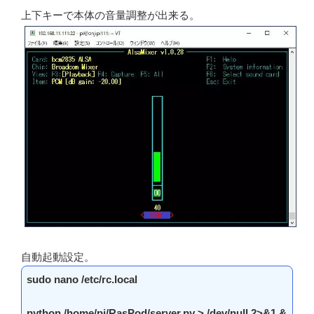
上下キーで本体の音量調整が出来る。
自動起動設定。
sudo nano /etc/rc.local
python /home/pi/RasPod/server.py > /dev/null 2>&1 &