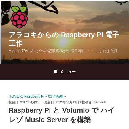
コ
ン
テ
ン
ツ
アラコキからの Raspberry Pi 電子
へ
工作
ス
Around 70's ブログへの記事投稿が生活目標に ・・・ まだまだ輝
キ
く
ッ
プ
メニュー
HOME
>
1 Raspberry Pi
>
03 作品集
>
投
2017年4月24日
2023年10月12日
投稿者:
TACSAN
稿
Raspberry Pi と Volumio で ハイ
日:
レゾ Music Server を構築