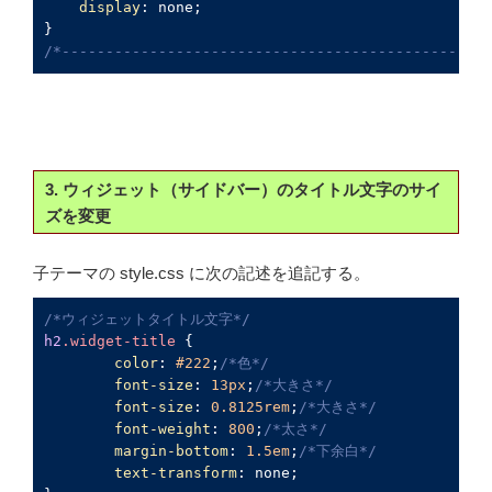
display
: none;

/*-------------------------------------------------
3. ウィジェット（サイドバー）のタイトル文字のサイ
ズを変更
子テーマの style.css に次の記述を追記する。
/*ウィジェットタイトル文字*/
h2
.widget-title
 {

color
: 
#222
;
/*色*/
font-size
: 
13px
;
/*大きさ*/
font-size
: 
0.8125rem
;
/*大きさ*/
font-weight
: 
800
;
/*太さ*/
margin-bottom
: 
1.5em
;
/*下余白*/
text-transform
: none;
