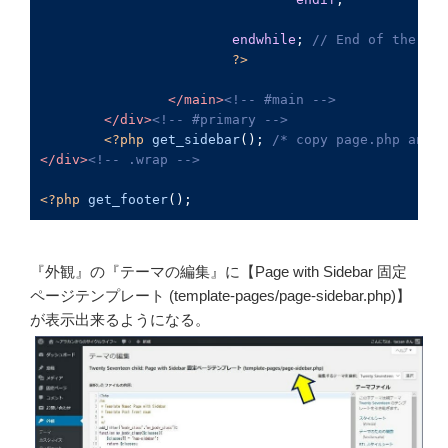
endwhile
; 
// 
End
of
the
loo
?>
</
main
>
<!-- #
main
 -->
</
div
>
<!-- #
primary
 -->
<?
php
get_sidebar
(); 
/* 
copy
page
.
php
and
a
</
div
>
<!-- .
wrap
 -->
<?
php
get_footer
();
『外観』の『テーマの編集』に【Page with Sidebar 固定
ページテンプレート (template-pages/page-sidebar.php)】
が表示出来るようになる。