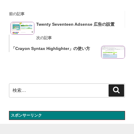
投
過
前の記事
稿
去
Twenty Seventeen Adsense 広告の設置
の
ナ
投
次
次の記事
ビ
稿
の
「Crayon Syntax Highlighter」の使い方
投
ゲ
稿
ー
シ
ョ
検
検
索
索:
ン
スポンサーリンク