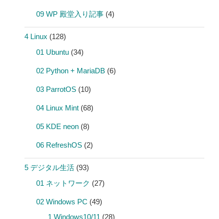
09 WP 殿堂入り記事
(4)
4 Linux
(128)
01 Ubuntu
(34)
02 Python + MariaDB
(6)
03 ParrotOS
(10)
04 Linux Mint
(68)
05 KDE neon
(8)
06 RefreshOS
(2)
5 デジタル生活
(93)
01 ネットワーク
(27)
02 Windows PC
(49)
1 Windows10/11
(28)