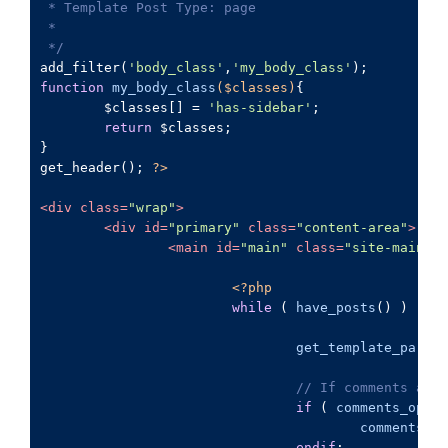
 * Template Post Type: page

 *

 */
add_filter(
'body_class'
,
'my_body_class'
function
my_body_class
(
$classes
)
{

	$classes[] = 
'has-sidebar'
;

return
 $classes;

}

get_header(); 
?>
<
div
class
=
"
wrap
"
>
<
div
id
=
"
primary
"
class
=
"
content
-
area
"
>
<
main
id
=
"
main
"
class
=
"
site
-
main
"
r
<?
php
while
 ( 
have_posts
() ) : 
th
get_template_part
( 
// 
If
comments
are
if
 ( 
comments_open
(
comments_te
endif
;
