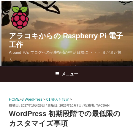
コ
ン
テ
ン
ツ
アラコキからの Raspberry Pi 電子
へ
工作
ス
Around 70's ブログへの記事投稿が生活目標に ・・・ まだまだ輝
キ
く
ッ
プ
メニュー
HOME
>
3 WordPress
>
01 導入と設定
>
投
2017年10月25日
2023年10月7日
投稿者:
TACSAN
稿
WordPress 初期段階での最低限の
日:
カスタマイズ事項