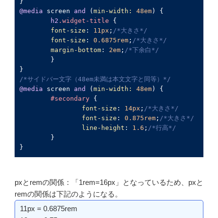
@media
 screen 
and
 (
min-width:
48em
) {

h2
.widget-title
 {

font-size
: 
11px
;
/*大きさ*/
font-size
: 
0.6875rem
;
/*大きさ*/
margin-bottom
: 
2em
;
/*下余白*/
	}

/*サイドバー文字（48em未満は本文文字と同等）*/
@media
 screen 
and
 (
min-width:
48em
) {

#secondary
 {

font-size
: 
14px
;
/*大きさ*/
font-size
: 
0.875rem
;
/*大きさ*/
line-height
: 
1.6
;
/*行高*/
	}

}
pxとremの関係：「1rem=16px」となっているため、pxと
remの関係は下記のようになる。
11px = 0.6875rem