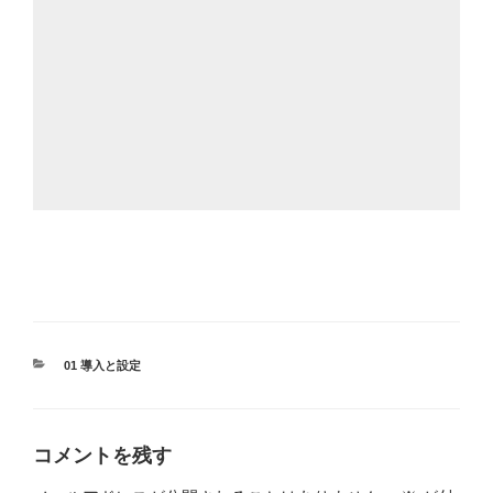
カ
01 導入と設定
テ
ゴ
リ
ー
コメントを残す