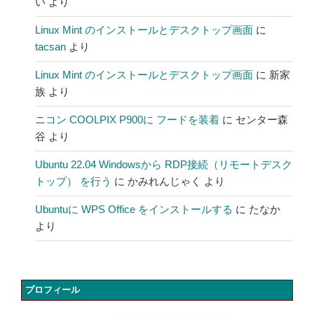
い
より
Linux Mint のインストールとデスクトップ画面
に
tacsan
より
Linux Mint のインストールとデスクトップ画面
に
新家
族
より
ニコン COOLPIX P900に フードを装着
に
センター森
谷
より
Ubuntu 22.04 Windowsから RDP接続（リモートデスク
トップ） を行う
に
かみれんじゃく
より
Ubuntuに WPS Office をインストールする
に
たなか
より
プロフィール