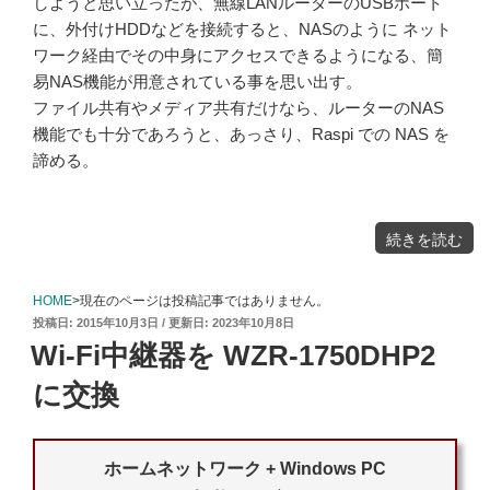
しようと思い立ったが、無線LANルーターのUSBポート
に、外付けHDDなどを接続すると、NASのように ネット
ワーク経由でその中身にアクセスできるようになる、簡
易NAS機能が用意されている事を思い出す。
ファイル共有やメディア共有だけなら、ルーターのNAS
機能でも十分であろうと、あっさり、Raspi での NAS を
諦める。
"Wi-
続きを読む
Fi
ル
ー
タ
ー
で
HOME
>現在のページは投稿記事ではありません。
NAS
を
投
2015年10月3日
2023年10月8日
構
築"
稿
の
Wi-Fi中継器を WZR-1750DHP2
日:
に交換
ホームネットワーク + Windows PC