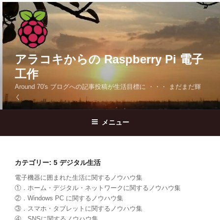
コ
ン
テ
ン
ツ
アラコキからの Raspberry Pi 電子
へ
工作
ス
Around 70's ブログへの記事投稿が生活目標に ・・・ まだまだ輝
キ
く
ッ
プ
メニュー
カテゴリー:
5 デジタル生活
電子機器に囲まれた生活に関するノウハウ集
①．ホーム・デジタル・ネットワークに関するノウハウ集
②．Windows PC に関するノウハウ集
③．スマホ・タブレットに関するノウハウ集
④．SNSに関するノウハウ集