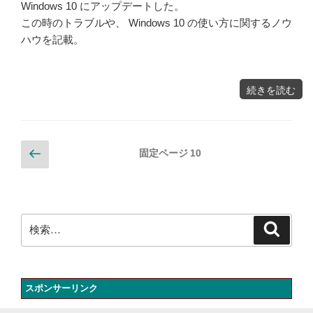
Windows 10 にアップデートした。
この時のトラブルや、 Windows 10 の使い方に関するノウ
ハウを記載。
"す
続きを読む
べ
て
の
PC
を
Windows10
に
ア
ッ
投
前
プ
固定ページ
10
グ
の
レ
ー
稿
ド
ペ
ト
ラ
ブ
の
ー
ル
と
ジ
ノ
検
ウ
ペ
検
ハ
ウ"
索
索:
の
ー
ジ
スポンサーリンク
送