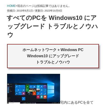
器
を
WZR-
HOME
>現在のページは投稿記事ではありません。
1750DHP2
に
投
2015年8月1日
2023年10月8日
交
換"
稿
の
すべてのPCを Windows10 にア
日:
ップグレード トラブルとノウハ
ウ
ホームネットワーク + Windows PC
Windows10 にアップグレード
トラブルとノウハウ
宅内にあるPCを全て