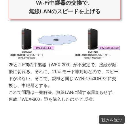
Wi-Fi中継器の交換で、
無線LANのスピードを上げる
2Fと１F間の中継器（WEX-300）が不安定で、接続が頻
繁に切れる。それに、11ac モード非対応なので、スピー
ドが出ない。そこで、親機と同じ WZR-1750DHP2 に交
換し、中継器とする。
これで問題は一発解決。無線LANに関する調査もせず、
何故『WEX-300』謎を購入したのか？ 反省。
"Wi-
続きを読む
Fi
中
継