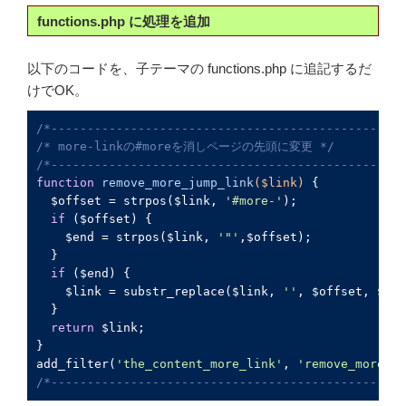
functions.php に処理を追加
以下のコードを、子テーマの functions.php に追記するだ
けでOK。
/*-------------------------------------------------
/* more-linkの#moreを消しページの先頭に変更 */
/*-------------------------------------------------
function
remove_more_jump_link
(
$link
)
{

  $offset = strpos($link, 
'#more-'
);

if
 ($offset) {

    $end = strpos($link, 
'"'
,$offset);

  }

if
 ($end) {

    $link = substr_replace($link, 
''
, $offset, $end
  }

return
 $link;

}

add_filter(
'the_content_more_link'
, 
'remove_more_ju
/*-------------------------------------------------