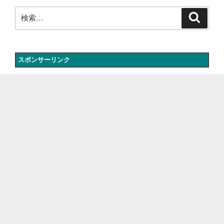
ン
検
検
索
索:
スポンサーリンク