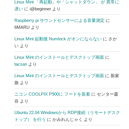
Linux Mint 「再起動」や「シャットダウン」 が 異常に
遅い
に
i@beginner
より
Raspberry pi サウンドセンサーによる音量測定
に
6MARU
より
Linux Mint 起動後 Numlock がオンにならない
に
さか
い
より
Linux Mint のインストールとデスクトップ画面
に
tacsan
より
Linux Mint のインストールとデスクトップ画面
に
新家
族
より
ニコン COOLPIX P900に フードを装着
に
センター森
谷
より
Ubuntu 22.04 Windowsから RDP接続（リモートデスク
トップ） を行う
に
かみれんじゃく
より