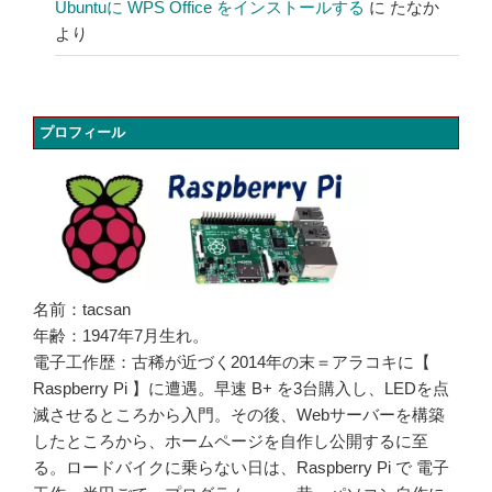
Ubuntuに WPS Office をインストールする
に
たなか
より
プロフィール
名前：tacsan
年齢：1947年7月生れ。
電子工作歴：古稀が近づく2014年の末＝アラコキに【
Raspberry Pi 】に遭遇。早速 B+ を3台購入し、LEDを点
滅させるところから入門。その後、Webサーバーを構築
したところから、ホームページを自作し公開するに至
る。ロードバイクに乗らない日は、Raspberry Pi で 電子