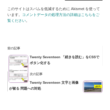
このサイトはスパムを低減するために Akismet を使って
います。
コメントデータの処理方法の詳細はこちらをご
覧ください
。
投
過
前の記事
稿
去
Twenty Seventeen 「続きを読む」をCSSで
の
ナ
ボタン化する
投
ビ
稿
次
次の記事
の
ゲ
Twenty Seventeen 文字と画像
投
が被る 問題への対処
ー
稿
シ
ョ