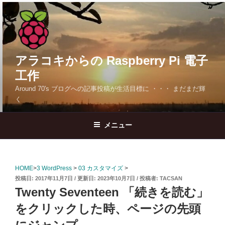
コ
ン
テ
ン
ツ
アラコキからの Raspberry Pi 電子
へ
工作
ス
Around 70's ブログへの記事投稿が生活目標に ・・・ まだまだ輝
キ
く
ッ
プ
メニュー
HOME
>
3 WordPress
>
03 カスタマイズ
>
投
2017年11月7日
2023年10月7日
投稿者:
TACSAN
稿
Twenty Seventeen 「続きを読む」
日:
をクリックした時、ページの先頭