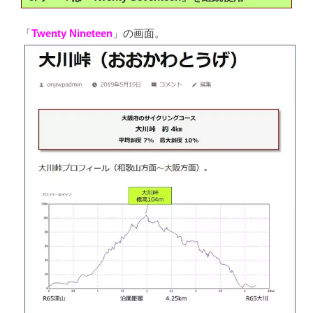
「
Twenty Nineteen
」の画面。