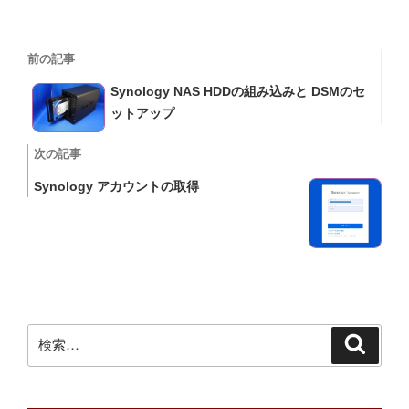
投
過
前の記事
稿
去
Synology NAS HDDの組み込みと DSMのセ
の
ナ
ットアップ
投
ビ
稿
次
次の記事
の
ゲ
Synology アカウントの取得
投
ー
稿
シ
ョ
ン
検
検
索
索: