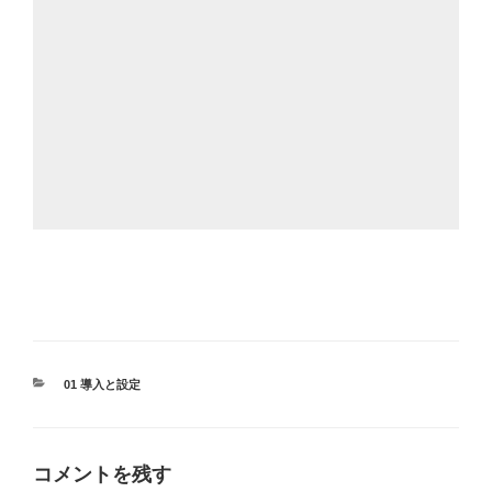
カ
01 導入と設定
テ
ゴ
リ
ー
コメントを残す