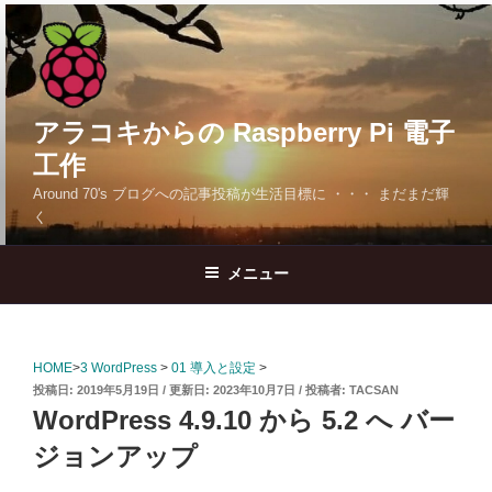
コ
ン
テ
ン
ツ
アラコキからの Raspberry Pi 電子
へ
工作
ス
Around 70's ブログへの記事投稿が生活目標に ・・・ まだまだ輝
キ
く
ッ
プ
メニュー
HOME
>
3 WordPress
>
01 導入と設定
>
投
2019年5月19日
2023年10月7日
投稿者:
TACSAN
稿
WordPress 4.9.10 から 5.2 へ バー
日:
ジョンアップ