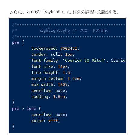
さらに、ampの「style.php」にも次の調整も追記する。
/*-------------------------------------------------
/*         highlight.php ソースコードの表示            
/*-------------------------------------------------
pre
 {

background
: 
#002451
;

border
: solid 
1px
;

font-family
: 
"Courier 10 Pitch"
, Courier, m
font-size
: 
14px
;

line-height
: 
1.6
;

margin-bottom
: 
1.6em
;

max-width
: 
100%
;

overflow
: auto;

padding
: 
1.6em
;

pre
 > 
code
 {

overflow
: auto;

color
: 
#fff
;

}