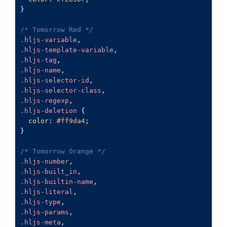
}

/* Tomorrow Red */
.hljs-variable
.hljs-template-variable
.hljs-tag
.hljs-name
.hljs-selector-id
.hljs-selector-class
.hljs-regexp
.hljs-deletion
 {

color
: 
#ff9da4
;

}

/* Tomorrow Orange */
.hljs-number
.hljs-built_in
.hljs-builtin-name
.hljs-literal
.hljs-type
.hljs-params
.hljs-meta