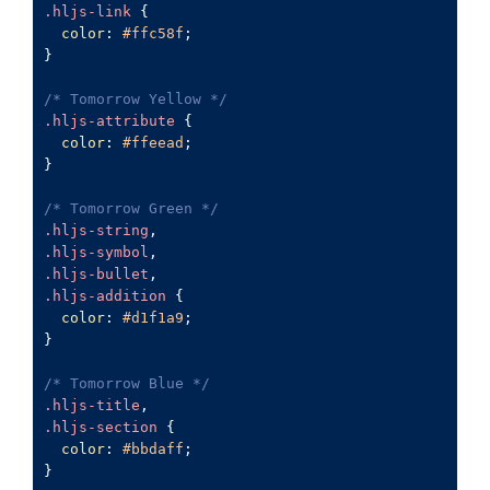
.hljs-link
 {

color
: 
#ffc58f
;

}

/* Tomorrow Yellow */
.hljs-attribute
 {

color
: 
#ffeead
;

}

/* Tomorrow Green */
.hljs-string
.hljs-symbol
.hljs-bullet
.hljs-addition
 {

color
: 
#d1f1a9
;

}

/* Tomorrow Blue */
.hljs-title
.hljs-section
 {

color
: 
#bbdaff
;

}
