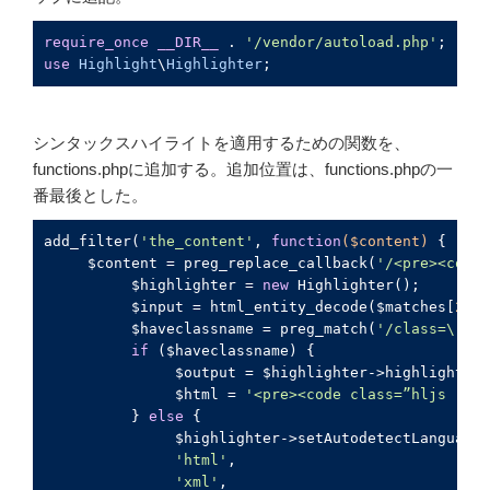
require_once
__DIR__
 . 
'/vendor/autoload.php'
use
Highlight
\
Highlighter
;
シンタックスハイライトを適用するための関数を、
functions.phpに追加する。追加位置は、functions.phpの一
番最後とした。
add_filter(
'the_content'
, 
function
(
$content
)
{

     $content = preg_replace_callback(
'/<pre><code(
          $highlighter = 
new
 Highlighter();

          $input = html_entity_decode($matches[
2
]);

          $haveclassname = preg_match(
'/class=\"(.*
if
 ($haveclassname) {

               $output = $highlighter->highlight($c
               $html = 
'<pre><code class=”hljs '
.$c
          } 
else
 {

               $highlighter->setAutodetectLanguages
'html'
,

'xml'
,
