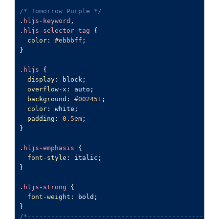
/* Tomorrow Purple */
.hljs-keyword
.hljs-selector-tag
 {

color
: 
#ebbbff
;

}

.hljs
 {

display
: block;

overflow-x
: auto;

background
: 
#002451
;

color
: white;

padding
: 
0.5em
;

}

.hljs-emphasis
 {

font-style
: italic;

}

.hljs-strong
 {

font-weight
: bold;

/*-------------------------------------------------