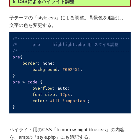
5. CSSによるハイライト調整
子テーマの「style.css」による調整。背景色を追記し、
文字の色を変更する。
/*-------------------------------------------------
/*      pre     highlight.php 用 スタイル調整         
/*-------------------------------------------------
pre
{

border
: none;

background
: 
#002451
;

pre
 > 
code
 {

overflow
: auto;

font-size
: 
12px
;

color
: 
#fff
!important
;

}
ハイライト用のCSS「tomorrow-night-blue.css」の内容
を、ampの「style.php」にも追記する。