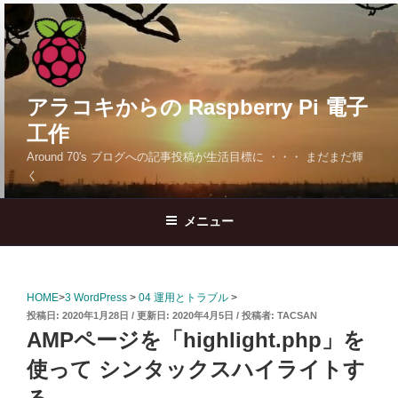
コ
ン
テ
ン
ツ
アラコキからの Raspberry Pi 電子
へ
工作
ス
Around 70's ブログへの記事投稿が生活目標に ・・・ まだまだ輝
キ
く
ッ
プ
メニュー
HOME
>
3 WordPress
>
04 運用とトラブル
>
投
2020年1月28日
2020年4月5日
投稿者:
TACSAN
稿
AMPページを「highlight.php」を
日:
使って シンタックスハイライトす