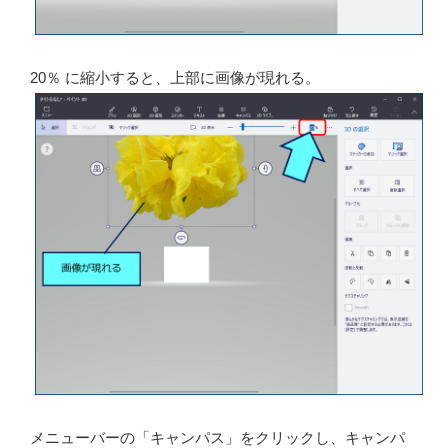
何も表示されない
？？？
→ 貼り付けた画像が枠外になっ
ている。→ 画像サイズを縮小する。