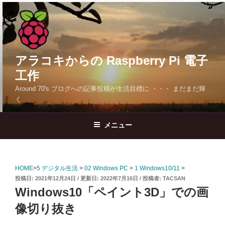
コ
ン
テ
ン
ツ
アラコキからの Raspberry Pi 電子
へ
工作
ス
Around 70's ブログへの記事投稿が生活目標に ・・・ まだまだ輝
キ
く
ッ
プ
メニュー
HOME
>
5 デジタル生活
>
02 Windows PC
>
1 Windows10/11
>
投
2021年12月24日
2022年7月16日
投稿者:
TACSAN
稿
Windows10「ペイント3D」での画
日:
像切り抜き