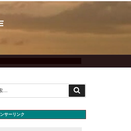
作
検
索
ンサーリンク