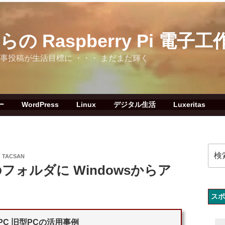
 Raspberry Pi 電子工
グへの記事投稿が生活目標に ・・・ まだまだ輝く
ー
WordPress
Linux
デジタル生活
Luxeritas
検
:
TACSAN
索:
ntuのフォルダに Windowsからア
スポ
s PC 旧型PCの活用事例