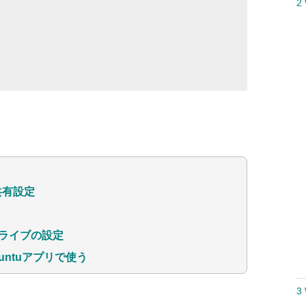
2
共有設定
ドライブの設定
buntuアプリで使う
3