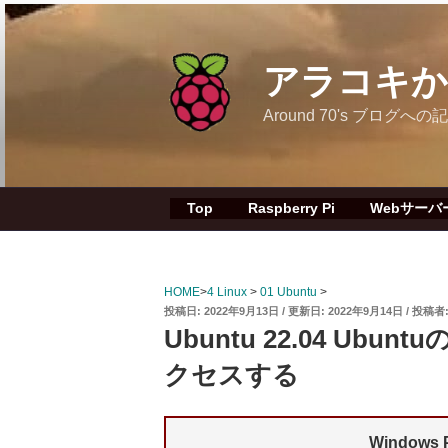
コ
ン
テ
アラコキからの
ン
ツ
Around 70's ブロ
へ
ス
キ
ッ
Top
Raspberry Pi
Webサーバ
プ
HOME
>
4 Linux
>
01 Ubuntu
>
投
2022年9月13日
2022年9月14日
投稿者
稿
Ubuntu 22.04 Ubu
日:
クセスする
Window