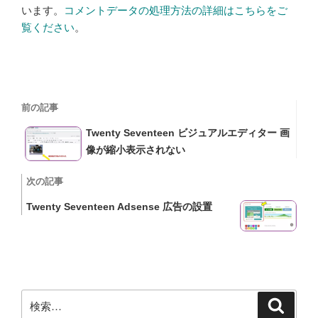
います。
コメントデータの処理方法の詳細はこちらをご
覧ください
。
投
過
前の記事
稿
去
Twenty Seventeen ビジュアルエディター 画
の
ナ
像が縮小表示されない
投
ビ
稿
次
次の記事
の
ゲ
Twenty Seventeen Adsense 広告の設置
投
ー
稿
シ
ョ
検
ン
検
索
索: