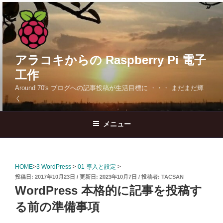
コ
ン
テ
ン
ツ
アラコキからの Raspberry Pi 電子
へ
工作
ス
Around 70's ブログへの記事投稿が生活目標に ・・・ まだまだ輝
キ
く
ッ
プ
メニュー
HOME
>
3 WordPress
>
01 導入と設定
>
投
2017年10月23日
2023年10月7日
投稿者:
TACSAN
稿
WordPress 本格的に記事を投稿す
日:
る前の準備事項