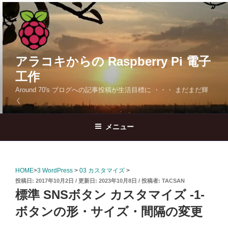
コ
ン
テ
ン
ツ
アラコキからの Raspberry Pi 電子
へ
工作
ス
Around 70's ブログへの記事投稿が生活目標に ・・・ まだまだ輝
キ
く
ッ
プ
メニュー
HOME
>
3 WordPress
>
03 カスタマイズ
>
投
2017年10月2日
2023年10月8日
投稿者:
TACSAN
稿
標準 SNSボタン カスタマイズ -1-
日:
ボタンの形・サイズ・間隔の変更