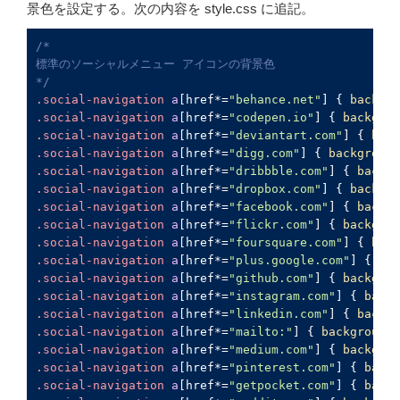
景色を設定する。次の内容を style.css に追記。
/*

標準のソーシャルメニュー アイコンの背景色

*/
.social-navigation
a
[href*=
"behance.net"
]
 { 
backgro
.social-navigation
a
[href*=
"codepen.io"
]
 { 
backgrou
.social-navigation
a
[href*=
"deviantart.com"
]
 { 
back
.social-navigation
a
[href*=
"digg.com"
]
 { 
background
.social-navigation
a
[href*=
"dribbble.com"
]
 { 
backgr
.social-navigation
a
[href*=
"dropbox.com"
]
 { 
backgro
.social-navigation
a
[href*=
"facebook.com"
]
 { 
backgr
.social-navigation
a
[href*=
"flickr.com"
]
 { 
backgrou
.social-navigation
a
[href*=
"foursquare.com"
]
 { 
back
.social-navigation
a
[href*=
"plus.google.com"
]
 { 
bac
.social-navigation
a
[href*=
"github.com"
]
 { 
backgrou
.social-navigation
a
[href*=
"instagram.com"
]
 { 
backg
.social-navigation
a
[href*=
"linkedin.com"
]
 { 
backgr
.social-navigation
a
[href*=
"mailto:"
]
 { 
background-
.social-navigation
a
[href*=
"medium.com"
]
 { 
backgrou
.social-navigation
a
[href*=
"pinterest.com"
]
 { 
backg
.social-navigation
a
[href*=
"getpocket.com"
]
 { 
backg