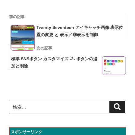
投
過
前の記事
稿
去
Twenty Seventeen アイキャッチ画像 表示位
の
ナ
置の変更 と 表示／非表示を制御
投
ビ
稿
次
次の記事
の
ゲ
標準 SNSボタン カスタマイズ -2- ボタンの追
投
加と削除
ー
稿
シ
ョ
ン
検
検
索
索:
スポンサーリンク