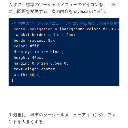
2. 次に、標準のソーシャルメニューのアイコンを、四角
にし間隔を変更する。次の内容を style.css に追記。
/* 標準のソーシャルメニュー アイコンを四角にし間隔を変更する *
.social-navigation
a
 {
background-color
: 
#767676
;

-webkit-border-radius
: 
8px
;

border-radius
: 
8px
;

color
: 
#fff
;

display
: inline-block;

height
: 
40px
;

margin
: 
0
0.2em
0.5em
0
;

text-align
: center;

width
: 
40px
;

3. 最後に、標準のソーシャルメニューアイコンの、フォ
ントを大きくする。