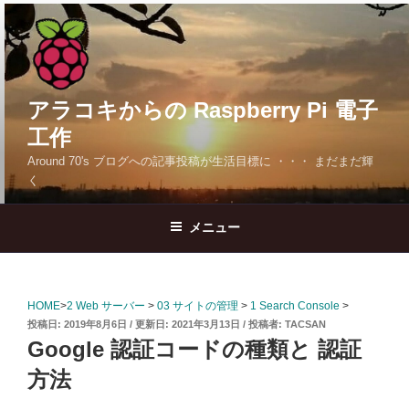
コ
ン
テ
ン
ツ
アラコキからの Raspberry Pi 電子
へ
工作
ス
Around 70's ブログへの記事投稿が生活目標に ・・・ まだまだ輝
キ
く
ッ
プ
メニュー
HOME
>
2 Web サーバー
>
03 サイトの管理
>
1 Search Console
>
投
2019年8月6日
2021年3月13日
投稿者:
TACSAN
稿
Google 認証コードの種類と 認証
日:
方法